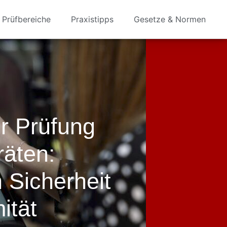
Prüfbereiche
Praxistipps
Gesetze & Normen
r Prüfung
räten:
 Sicherheit
ität