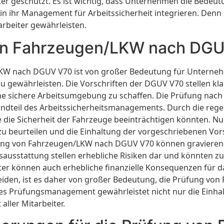
ter geschützt. Es ist wichtig, dass Unternehmen die Bede
in ihr Management für Arbeitssicherheit integrieren. Den
arbeiter gewährleisten.
on Fahrzeugen/LKW nach DGUV
KW nach DGUV V70 ist von großer Bedeutung für Unternehm
zu gewährleisten. Die Vorschriften der DGUV V70 stellen k
e sichere Arbeitsumgebung zu schaffen. Die Prüfung nach D
tandteil des Arbeitssicherheitsmanagements. Durch die re
e die Sicherheit der Fahrzeuge beeinträchtigen könnten. Nu
beurteilen und die Einhaltung der vorgeschriebenen Vorsc
ung von Fahrzeugen/LKW nach DGUV V70 können gravierend 
ausstattung stellen erhebliche Risiken dar und könnten z
er können auch erhebliche finanzielle Konsequenzen für d
den, ist es daher von großer Bedeutung, die Prüfung vo
tes Prüfungsmanagement gewährleistet nicht nur die Einhal
aller Mitarbeiter.