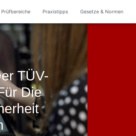
Prüfbereiche
Praxistipps
Gesetze & Normen
Der TÜV-
Für Die
herheit
n