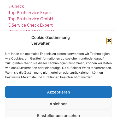
E-Check
Top Prüfservice Expert
Top Prüfservice GmbH
E Service Check Expert
Prüfung DGUV3 GmbH
Sicherheitsprüfungen Partners
Cookie-Zustimmung
verwalten
Sicherheitsprüfungen Expert
Prüfung E-Check Expert
Um ihnen ein optimales Erlebnis zu bieten, verwenden wir Technologien
Prüfung elektrischer Anlagen
wie Cookies, um Geräteinformationen zu speichern und/oder darauf
zuzugreifen. Wenn sie dieser Technologien zustimmen, können wir Daten
wie das Surfverhalten oder eindeutige IDs auf dieser Website verarbeiten.
Wenn sie die Zustimmung nicht erteilen oder zurückziehen, können
bestimmte Merkmale und Funktionen beeinträchtigt werden.
Akzeptieren
Kontakt
Impressum
Datenschutz
Ablehnen
Cookie-Richtlinie EU
© All Rights Reserved 2025
Einstellungen ansehen