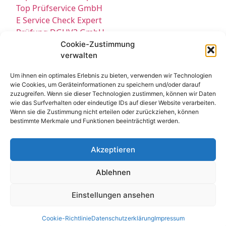
Top Prüfservice GmbH
E Service Check Expert
Prüfung DGUV3 GmbH
Sicherheitsprüfungen Partners
Cookie-Zustimmung
verwalten
Sicherheitsprüfungen Expert
Prüfung E-Check Expert
Um ihnen ein optimales Erlebnis zu bieten, verwenden wir Technologien
Prüfung elektrischer Anlagen
wie Cookies, um Geräteinformationen zu speichern und/oder darauf
zuzugreifen. Wenn sie dieser Technologien zustimmen, können wir Daten
wie das Surfverhalten oder eindeutige IDs auf dieser Website verarbeiten.
Wenn sie die Zustimmung nicht erteilen oder zurückziehen, können
bestimmte Merkmale und Funktionen beeinträchtigt werden.
Akzeptieren
Kontakt
Impressum
Datenschutz
Ablehnen
Cookie-Richtlinie EU
© All Rights Reserved 2025
Einstellungen ansehen
Cookie-Richtlinie
Datenschutzerklärung
Impressum