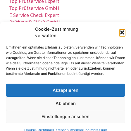
Top Prüfservice Expert
Top Prüfservice GmbH
E Service Check Expert
Prüfung DGUV3 GmbH
Sicherheitsprüfungen Partners
Cookie-Zustimmung
verwalten
Sicherheitsprüfungen Expert
Prüfung E-Check Expert
Um ihnen ein optimales Erlebnis zu bieten, verwenden wir Technologien
Prüfung elektrischer Anlagen
wie Cookies, um Geräteinformationen zu speichern und/oder darauf
zuzugreifen. Wenn sie dieser Technologien zustimmen, können wir Daten
wie das Surfverhalten oder eindeutige IDs auf dieser Website verarbeiten.
Wenn sie die Zustimmung nicht erteilen oder zurückziehen, können
bestimmte Merkmale und Funktionen beeinträchtigt werden.
Akzeptieren
Kontakt
Impressum
Datenschutz
Ablehnen
Cookie-Richtlinie EU
© All Rights Reserved 2025
Einstellungen ansehen
Cookie-Richtlinie
Datenschutzerklärung
Impressum