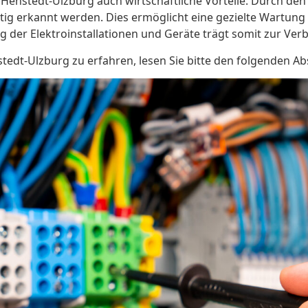
 Henstedt-Ulzburg auch wirtschaftliche Vorteile. Durch 
itig erkannt werden. Dies ermöglicht eine gezielte Wartung
er Elektroinstallationen und Geräte trägt somit zur Verbe
dt-Ulzburg zu erfahren, lesen Sie bitte den folgenden Ab