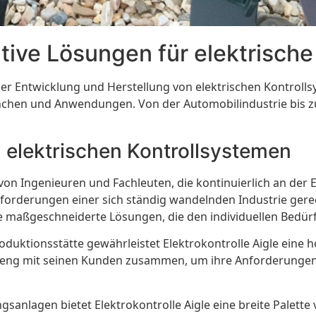
vative Lösungen für elektrisch
der Entwicklung und Herstellung von elektrischen Kontrolls
hen und Anwendungen. Von der Automobilindustrie bis zur 
 elektrischen Kontrollsystemen
m von Ingenieuren und Fachleuten, die kontinuierlich an d
nforderungen einer sich ständig wandelnden Industrie ger
igle maßgeschneiderte Lösungen, die den individuellen Bedü
ktionsstätte gewährleistet Elektrokontrolle Aigle eine ho
t eng mit seinen Kunden zusammen, um ihre Anforderungen 
gsanlagen bietet Elektrokontrolle Aigle eine breite Palett