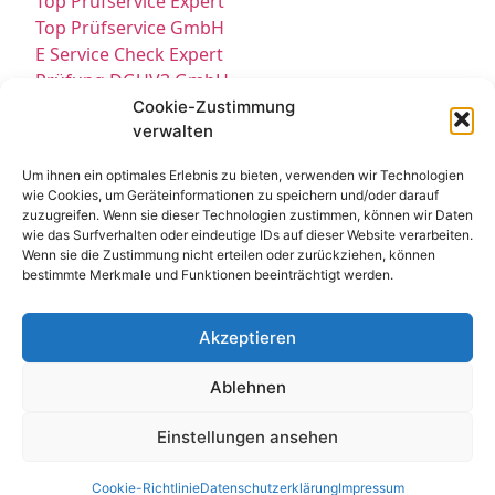
Top Prüfservice Expert
Top Prüfservice GmbH
E Service Check Expert
Prüfung DGUV3 GmbH
Sicherheitsprüfungen Partners
Cookie-Zustimmung
verwalten
Sicherheitsprüfungen Expert
Prüfung E-Check Expert
Um ihnen ein optimales Erlebnis zu bieten, verwenden wir Technologien
Prüfung elektrischer Anlagen
wie Cookies, um Geräteinformationen zu speichern und/oder darauf
zuzugreifen. Wenn sie dieser Technologien zustimmen, können wir Daten
wie das Surfverhalten oder eindeutige IDs auf dieser Website verarbeiten.
Wenn sie die Zustimmung nicht erteilen oder zurückziehen, können
bestimmte Merkmale und Funktionen beeinträchtigt werden.
Akzeptieren
Kontakt
Impressum
Datenschutz
Ablehnen
Cookie-Richtlinie EU
© All Rights Reserved 2025
Einstellungen ansehen
Cookie-Richtlinie
Datenschutzerklärung
Impressum