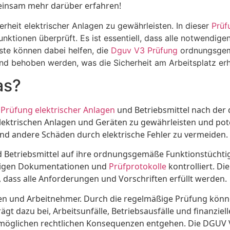
einsam mehr darüber erfahren!
erheit elektrischer Anlagen zu gewährleisten. In dieser
Prüf
nktionen überprüft. Es ist essentiell, dass alle notwendige
ste können dabei helfen, die
Dguv V3 Prüfung
ordnungsgemä
und behoben werden, was die Sicherheit am Arbeitsplatz erh
as?
e
Prüfung elektrischer Anlagen
und Betriebsmittel nach der
elektrischen Anlagen und Geräten zu gewährleisten und pot
und andere Schäden durch elektrische Fehler zu vermeiden.
d Betriebsmittel auf ihre ordnungsgemäße Funktionstücht
örigen Dokumentationen und
Prüfprotokolle
kontrolliert. Di
, dass alle Anforderungen und Vorschriften erfüllt werden.
men und Arbeitnehmer. Durch die regelmäßige Prüfung könn
rägt dazu bei, Arbeitsunfälle, Betriebsausfälle und finanzie
 möglichen rechtlichen Konsequenzen entgehen. Die DGUV 