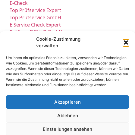
E-Check
Top Prüfservice Expert
Top Prüfservice GmbH
E Service Check Expert
Prüfung DGUV3 GmbH
Sicherheitsprüfungen Partners
Cookie-Zustimmung
verwalten
Sicherheitsprüfungen Expert
Prüfung E-Check Expert
Um ihnen ein optimales Erlebnis zu bieten, verwenden wir Technologien
Prüfung elektrischer Anlagen
wie Cookies, um Geräteinformationen zu speichern und/oder darauf
zuzugreifen. Wenn sie dieser Technologien zustimmen, können wir Daten
wie das Surfverhalten oder eindeutige IDs auf dieser Website verarbeiten.
Wenn sie die Zustimmung nicht erteilen oder zurückziehen, können
bestimmte Merkmale und Funktionen beeinträchtigt werden.
Akzeptieren
Kontakt
Impressum
Datenschutz
Ablehnen
Cookie-Richtlinie EU
© All Rights Reserved 2025
Einstellungen ansehen