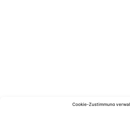
Cookie-Zustimmung verwa
Um ihnen ein optimales Erlebnis zu bieten, verwenden wir Technologien wie
speichern und/oder darauf zuzugreifen. Wenn sie dieser Technologien zust
Surfverhalten oder eindeutige IDs auf dieser Website verarbeiten. Wenn sie d