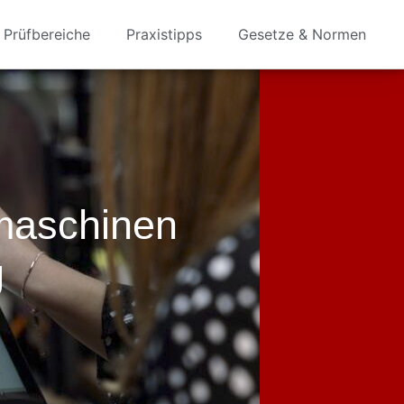
Prüfbereiche
Praxistipps
Gesetze & Normen
maschinen
g