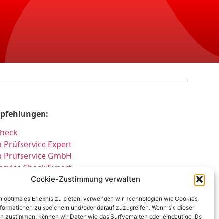
pfehlungen:
Check
 Prüfservice Expert
p Prüfservice GmbH
Service Check Expert
üfung DGUV3 GmbH
Cookie-Zustimmung verwalten
cherheitsprüfungen Partners
n optimales Erlebnis zu bieten, verwenden wir Technologien wie Cookies,
cherheitsprüfungen Expert
formationen zu speichern und/oder darauf zuzugreifen. Wenn sie dieser
üfung E-Check Expert
n zustimmen, können wir Daten wie das Surfverhalten oder eindeutige IDs