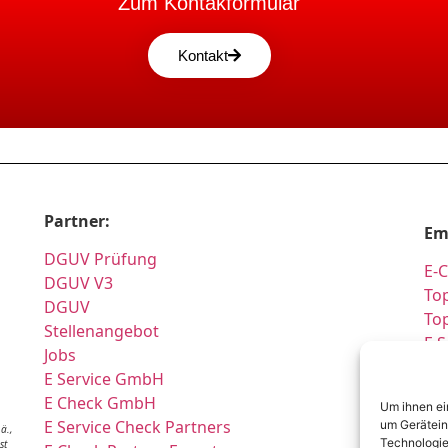
Zum Kontakformular
Kontakt
Partner:
Em
DGUV Prüfung
E-
DGUV V3
Top
DGUV
To
Stellenangebot
E 
Jobs
Pr
E Service GmbH
Si
E Check GmbH
Um ihnen ei
Si
E Service Check Partners
um Gerätein
ä.,
Pr
Technologie
st