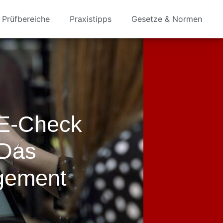
Prüfbereiche
Praxistipps
Gesetze & Normen
 E-Check
 Das
gement