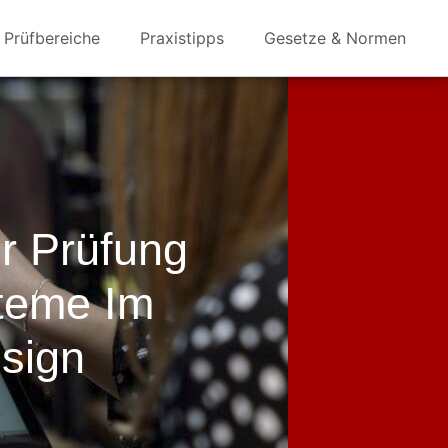
Prüfbereiche
Praxistipps
Gesetze & Normen
r Prüfung
steme Im
esign