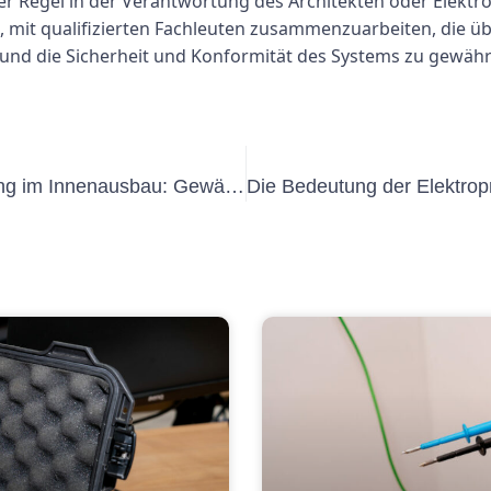
der Regel in der Verantwortung des Architekten oder Elektr
tig, mit qualifizierten Fachleuten zusammenzuarbeiten, die 
und die Sicherheit und Konformität des Systems zu gewährl
Die Bedeutung der DGUV V3-Prüfung im Innenausbau: Gewährleistung von Sicherheit und Compliance