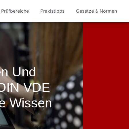
Prüfbereiche
Praxistipps
Gesetze & Normen
en Und
 DIN VDE
ie Wissen