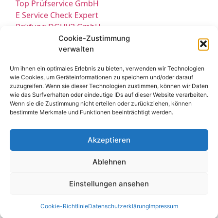
Top Prüfservice GmbH
E Service Check Expert
Prüfung DGUV3 GmbH
Sicherheitsprüfungen Partners
Cookie-Zustimmung
verwalten
Sicherheitsprüfungen Expert
Prüfung E-Check Expert
Um ihnen ein optimales Erlebnis zu bieten, verwenden wir Technologien
Prüfung elektrischer Anlagen
wie Cookies, um Geräteinformationen zu speichern und/oder darauf
zuzugreifen. Wenn sie dieser Technologien zustimmen, können wir Daten
wie das Surfverhalten oder eindeutige IDs auf dieser Website verarbeiten.
Wenn sie die Zustimmung nicht erteilen oder zurückziehen, können
bestimmte Merkmale und Funktionen beeinträchtigt werden.
Akzeptieren
Kontakt
Impressum
Datenschutz
Ablehnen
Cookie-Richtlinie EU
© All Rights Reserved 2025
Einstellungen ansehen
Cookie-Richtlinie
Datenschutzerklärung
Impressum