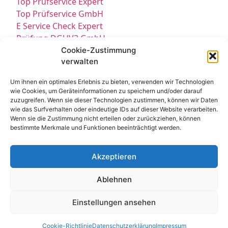
Top Prüfservice Expert
Top Prüfservice GmbH
E Service Check Expert
Prüfung DGUV3 GmbH
Sicherheitsprüfungen Partners
Cookie-Zustimmung
verwalten
Sicherheitsprüfungen Expert
Prüfung E-Check Expert
Um ihnen ein optimales Erlebnis zu bieten, verwenden wir Technologien
Prüfung elektrischer Anlagen
wie Cookies, um Geräteinformationen zu speichern und/oder darauf
zuzugreifen. Wenn sie dieser Technologien zustimmen, können wir Daten
wie das Surfverhalten oder eindeutige IDs auf dieser Website verarbeiten.
Wenn sie die Zustimmung nicht erteilen oder zurückziehen, können
bestimmte Merkmale und Funktionen beeinträchtigt werden.
Akzeptieren
Kontakt
Impressum
Datenschutz
Ablehnen
Cookie-Richtlinie EU
© All Rights Reserved 2025
Einstellungen ansehen
Cookie-Richtlinie
Datenschutzerklärung
Impressum